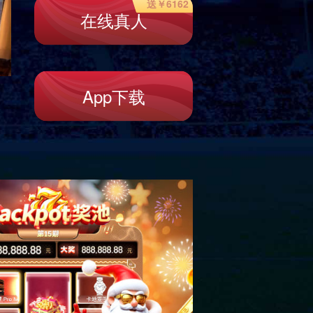
主页
>
舒适酒店
>
总统套房